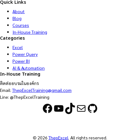
Quick Links
About
Blog
Courses
In-House Training
Categories
Excel
Power Query
Power BI
AI & Automation
In-House Training
ติดต่ออบรมในองค์กร
Email:
ThepExcelTraining@gmail.com
Line: @ThepExcelTraining
Facebook
YouTube
TikTok
Mail
GitHub
© 2026
ThepExcel
. All rights reserved.