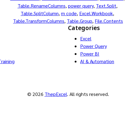
Table.RenameColumns
, 
power query
, 
Text.Split
, 
Table.SplitColumn
, 
m code
, 
Excel.Workbook
, 
Table.TransformColumns
, 
Table.Group
, 
File.Contents
s
Categories
Excel
Power Query
Power BI
raining
AI & Automation
© 2026
ThepExcel
. All rights reserved.