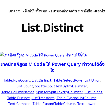
บทความ
ฟังก์ชันทั้งหมด
อบรมองค์กร
คอร์ส & หนังสือ
แจก
List.Distinct
เทคนิคแก้สูตร M Code ให้ Power Query ทำงานได้ดั่ง
ใจ
Table.RowCount
, 
List.Distinct
, 
Table.SelectRows
, 
List.Union
, 
List.Count
, 
Splitter.SplitTextByAnyDelimiter
, 
Table.ColumnNames
, 
Splitter.SplitTextByDelimiter
, 
List.Select
, 
Table.Distinct
, 
List.Transform
, 
Table.ExpandListColumn
, 
Text.Combine
, 
Table.ExpandTableColumn
, 
Text.Lower
, 