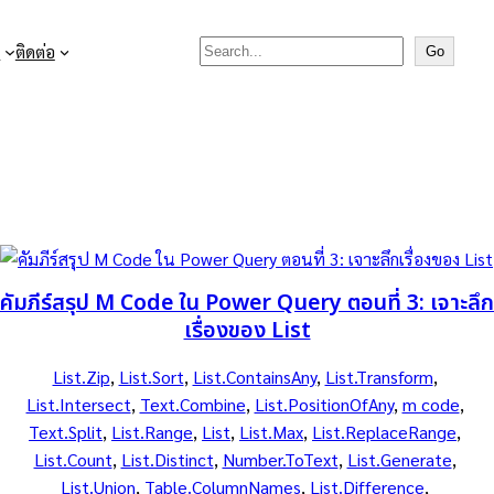
Search

ติดต่อ
Go
คัมภีร์สรุป M Code ใน Power Query ตอนที่ 3: เจาะลึก
เรื่องของ List
List.Zip
, 
List.Sort
, 
List.ContainsAny
, 
List.Transform
, 
List.Intersect
, 
Text.Combine
, 
List.PositionOfAny
, 
m code
, 
Text.Split
, 
List.Range
, 
List
, 
List.Max
, 
List.ReplaceRange
, 
List.Count
, 
List.Distinct
, 
Number.ToText
, 
List.Generate
, 
List.Union
, 
Table.ColumnNames
, 
List.Difference
, 