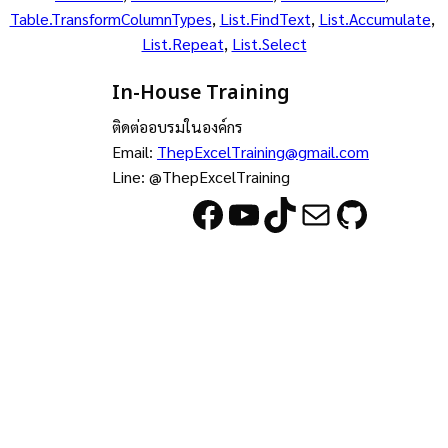
Table.TransformColumnTypes
, 
List.FindText
, 
List.Accumulate
, 
List.Repeat
, 
List.Select
In-House Training
ติดต่ออบรมในองค์กร
Email:
ThepExcelTraining@gmail.com
Line: @ThepExcelTraining
Facebook
YouTube
TikTok
Mail
GitHub