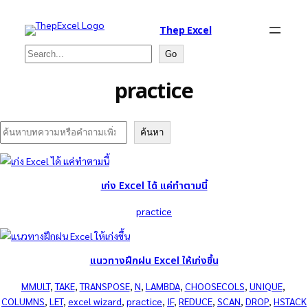
Thep Excel
Search
Go
practice
Search
ค้นหา
เก่ง Excel ได้ แค่ทำตามนี้
practice
แนวทางฝึกฝน Excel ให้เก่งขึ้น
MMULT
, 
TAKE
, 
TRANSPOSE
, 
N
, 
LAMBDA
, 
CHOOSECOLS
, 
UNIQUE
, 
COLUMNS
, 
LET
, 
excel wizard
, 
practice
, 
IF
, 
REDUCE
, 
SCAN
, 
DROP
, 
HSTACK