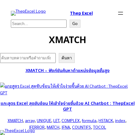
Thep Excel
Search
Go
XMATCH
Search
ค้นหา
XMATCH – ฟังก์ชันค้นหาตำแหน่งข้อมูลขั้นสูง
แกะสูตร Excel สุดซับซ้อน ให้เข้าใจง่ายขึ้นด้วย AI Chatbot : ThepExcel
GPT
XMATCH
, 
array
, 
UNIQUE
, 
LET
, 
COMPLEX
, 
formula
, 
HSTACK
, 
index
, 
IFERROR
, 
MATCH
, 
IFNA
, 
COUNTIFS
, 
TOCOL