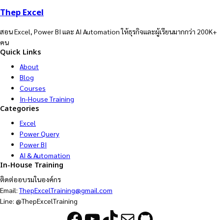
Thep Excel
สอน Excel, Power BI และ AI Automation ให้ธุรกิจและผู้เรียนมากกว่า 200K+
คน
Quick Links
About
Blog
Courses
In-House Training
Categories
Excel
Power Query
Power BI
AI & Automation
In-House Training
ติดต่ออบรมในองค์กร
Email:
ThepExcelTraining@gmail.com
Line: @ThepExcelTraining
Facebook
YouTube
TikTok
Mail
GitHub