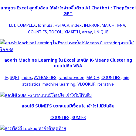
แกะสูตร Excel สุดซับซ้อน ให้เข้าใจง่ายขึ้นด้วย AI Chatbot : ThepExcel
GPT
LET
, 
COMPLEX
, 
formula
, 
HSTACK
, 
index
, 
IFERROR
, 
MATCH
, 
IFNA
, 
COUNTIFS
, 
TOCOL
, 
XMATCH
, 
array
, 
UNIQUE
ลองทำ Machine Learning ใน Excel เทคนิค K-Means Clustering
แบบไม่ง้อ VBA
IF
, 
SQRT
, 
index
, 
AVERAGEIFS
, 
randbetween
, 
MATCH
, 
COUNTIFS
, 
min
, 
statistics
, 
machine learning
, 
VLOOKUP
, 
iterative
สอนใช้ SUMIFS บวกแบบมีเงื่อนไข เข้าใจไม่มีวันลืม
COUNTIFS
, 
SUMIFS