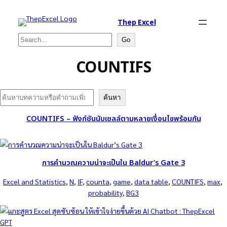
Thep Excel
Search
Go
COUNTIFS
Search
ค้นหา
COUNTIFS – ฟังก์ชันนับเซลล์ตามหลายเงื่อนไขพร้อมกัน
การคำนวณความน่าจะเป็นใน Baldur’s Gate 3
Excel and Statistics
, 
N
, 
IF
, 
counta
, 
game
, 
data table
, 
COUNTIFS
, 
max
, 
probability
, 
BG3