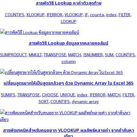
สารพัดวิธี Lookup หาค่าตัวสุดท้าย
COUNTIFS
, 
XLOOKUP
, 
IFERROR
, 
VLOOKUP
, 
IF
, 
counta
, 
index
, 
FILTER
, 
LOOKUP
สารพัดวิธี Lookup ข้อมูลจากหลายคอลัมน์
SUMPRODUCT
, 
MMULT
, 
TRANSPOSE
, 
MATCH
, 
ISNUMBER
, 
SUM
, 
COUNTIFS
, 
column
เปลี่ยนสูตรยากให้เป็นสูตรกล้วยๆ ด้วย Dynamic Array ใน Excel 365
SUMIFS
, 
TRANSPOSE
, 
CHOOSE
, 
UNIQUE
, 
index
, 
IFERROR
, 
MATCH
, 
FILTER
, 
SORT
, 
COUNTIFS
, 
dynamic array
สารพัดเทคนิคสำหรับคนอยาก VLOOKUP ผลลัพธ์หลายค่า จากคำค้นหา
เดียว