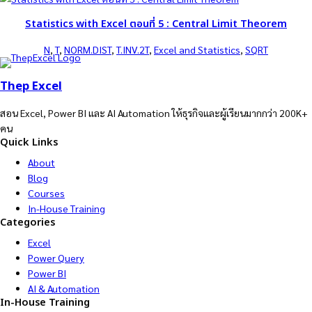
Statistics with Excel ตอนที่ 5 : Central Limit Theorem
N
, 
T
, 
NORM.DIST
, 
T.INV.2T
, 
Excel and Statistics
, 
SQRT
Thep Excel
สอน Excel, Power BI และ AI Automation ให้ธุรกิจและผู้เรียนมากกว่า 200K+
คน
Quick Links
About
Blog
Courses
In-House Training
Categories
Excel
Power Query
Power BI
AI & Automation
In-House Training