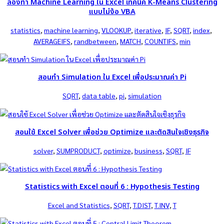
ลองทำ Machine Learning ใน Excel เทคนิค K-Means Clustering
แบบไม่ง้อ VBA
statistics
, 
machine learning
, 
VLOOKUP
, 
iterative
, 
IF
, 
SQRT
, 
index
, 
AVERAGEIFS
, 
randbetween
, 
MATCH
, 
COUNTIFS
, 
min
สอนทำ Simulation ใน Excel เพื่อประมาณค่า Pi
SQRT
, 
data table
, 
pi
, 
simulation
สอนใช้ Excel Solver เพื่อช่วย Optimize และตัดสินใจเชิงธุรกิจ
solver
, 
SUMPRODUCT
, 
optimize
, 
business
, 
SQRT
, 
IF
Statistics with Excel ตอนที่ 6 : Hypothesis Testing
Excel and Statistics
, 
SQRT
, 
T.DIST
, 
T.INV
, 
T