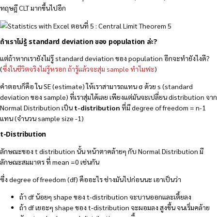
ทฤษฎี CLT มากขึ้นไปอีก
ถ้าเราไม่รู้ standard deviation ของ population ล่ะ?
แต่ถ้าหากเรายังไม่รู้ standard deviation ของ population อีกจะทำยังไงดี?
(
ซึ่งในชีวิตจริงไม่รู้หรอก ถ้ารู้แล้วจะสุ่ม sample ทำไมฟะ
)
คำตอบก็คือ ใน SE (estimate) ให้เราสามารถแทน σ ด้วย s (standard
deviation ของ sample) ที่เราสุ่มได้เลย เพียงแต่มันจะเปลี่ยน distribution จาก
Normal Distribution เป็น
t-distribution
ที่มี degree of freedom = n-1
แทน (จำนวน sample size -1)
t-Distribution
ลักษณะของ t distribution นั้น หน้าตาคล้ายๆ กับ Normal Distribution มี
ลักษณะสมมาตร ที่ mean =0 เช่นกัน
ซึ่ง degree of freedom (df) คืออะไร ช่างมันไปก่อนนะ เอาเป็นว่า
ถ้า df น้อยๆ shape ของ t-distribution จะบานออกและเตี้ยลง
ถ้า df เยอะๆ shape ของ t-distribution จะผอมลง สูงขึ้น จนเริ่มคล้าย