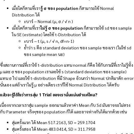
เมื่อใดก็ตามที่เรา
รู้ σ ของ population
ก็สามารถใช้ Normal
Distribution ได้
xบาร์ ~ Normal (µ, σ / √ n )
เมื่อใดก็ตามที่เรา
ไม่รู้ σ ของ population
ก็สามารถใช้ sd ของ sample
ใน SE (estimate) โดยใช้ t-Distribution ได้
xบาร์ ~ t (µ, s / √ n, df=n-1)
ย้ำว่า s คือ standard deviation ของ sample ของเรา (ไม่ใช่ sd
ของ sample mean นะ)
ซึ่งสถานการณ์ที่เราใช้ t-distribution แทน normal ก็คือ ใช้กับกรณีที่เราไม่รู้ทั้ง
µ และ σ ของ population เราเลยใช้ s (standard deviation ของ sample)
แทน σ ไป และใช้ t-distribution ที่มี Shape อ้วนกว่า Normal ปกติมาดัก error
นั่นเอง แต่ถ้าเราไม่รู้ µ อย่างเดียว เราก็ใช้ Normal Distribution ได้ครับ
แล้วจะรู้ได้ไงว่าการสุ่ม 1 Trial ของเรานั่นแม่นยำแค่ไหน?
เนื่องจากเวลาเราสุ่ม sample ออกมาแล้วหาค่า Mean กับ Sd มันอาจจะไม่ตรง
กับ Parameter จริงๆของ population ก็ได้ และอาจห่างกันได้มากด้วย เช่น
สุ่มครั้งแรก ได้ Mean 517.2163, SD = 259.1704
สุ่มครั้งสอง ได้ Mean 483.0414, SD = 311.7958