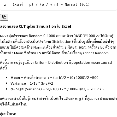
z = (xบาร์ – µ) / (σ / √ n) ~ Normal (0,1)
ลองทดสอบ CLT ดูด้วย Simulation ใน Excel
ผมจะสุ่มค่าจากเลข Random 0-1000 ออกมาด้วย RAND()*1000 เราได้เรียนรู้
ไปในตอนที่แล้วว่ามันเป็น Uniform Distribution (ซึ่งเป็นรูปสี่เหลี่ยมผืนผ้าโง่ๆ
เลยนะ ไม่มีความคล้าย Normal ด้วยซ้ำจริงมะ )โดยสุ่มออกมาครั้งละ 50 ตัว จาก
นั้นหาค่า Mean ซึ่งถ้ากด F9 เลขที่ได้จะเปลี่ยนไปเรื่อยๆ จากการ Random
ตัวนี้เราแอบรู้อยู่แล้วว่า Uniform Distribution มี population mean และ sd
ดังนี้
Mean
= ค่าเฉลี่ยตรงกลาง = (a+b)/2 = (0+1000)/2 =500
Variance
= 1/12 * (b-a)^2
σ
= SQRT(Variance) = SQRT(1/12 * (1000-0)^2) = 288.675
แต่เราจะทำเป็นไม่รู้ก่อนว่าค่าจริงเป็นยังไง แต่จะลองดูว่าที่สุ่มมาจะประมาณค่า
จริงได้แม่นแค่ไหน
สุ่มครั้งแรก