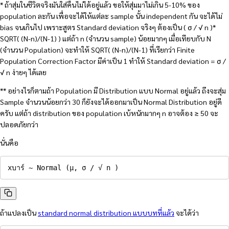
* ถ้าสุ่มในชีวิตจริงมันใส่คืนไม่ได้อยู่แล้ว ขอให้สุ่มมาไม่เกิน 5-10% ของ
population ละกัน เพื่อจะได้ให้แต่ละ sample นั้น independent กัน จะได้ไม่
bias จนเกินไป เพราะสูตร Standard deviation จริงๆ ต้องเป็น ( σ / √ n )*
SQRT( (N-n)/(N-1) ) แต่ถ้า n (จำนวน sample) น้อยมากๆ เมื่อเทียบกับ N
(จำนวน Population) จะทำให้ SQRT( (N-n)/(N-1) ที่เรียกว่า Finite
Population Correction Factor มีค่าเป็น 1 ทำให้ Standard deviation = σ /
√ n ง่ายๆ ได้เลย
** อย่างไรก็ตามถ้า Population มี Distribution แบบ Normal อยู่แล้ว ถึงจะสุ่ม
Sample จำนวนน้อยกว่า 30 ก็ยังจะได้ออกมาเป็น Normal Distribution อยู่ดี
ครับ แต่ถ้า distribution ของ population เบ้หนักมากๆ n อาจต้อง ≥ 50 จะ
ปลอดภัยกว่า
นั่นคือ
xบาร์ ~ Normal (µ, σ / √ n )
ถ้าแปลงเป็น
standard normal distribution แบบบทที่แล้ว
จะได้ว่า