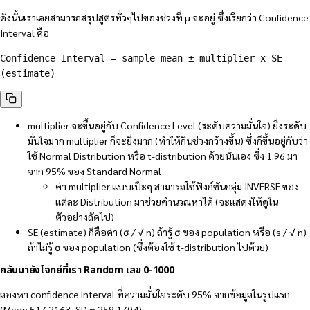
ดังนั้นเราเลยสามารถสรุปสูตรทั่วๆไปของช่วงที่ µ จะอยู่ ซึ่งเรียกว่า Confidence
Interval คือ
Confidence Interval = sample mean ± multiplier x SE 
(estimate)
multiplier จะขึ้นอยู่กับ Confidence Level (ระดับความมั่นใจ) ยิ่งระดับ
มั่นใจมาก multiplier ก็จะยิ่งมาก (ทำให้กินช่วงกว้างขึ้น) ซึ่งก็ขึ้นอยู่กับว่า
ใช้ Normal Distribution หรือ t-distribution ด้วยนั่นเอง ซึ่ง 1.96 มา
จาก 95% ของ Standard Normal
ค่า multiplier แบบเป๊ะๆ สามารถใช้ฟังก์ชันกลุ่ม INVERSE ของ
แต่ละ Distribution มาช่วยคำนวณหาได้ (จะแสดงให้ดูใน
ตัวอย่างถัดไป)
SE (estimate) ก็คือค่า (σ / √ n) ถ้ารู้ σ ของ population หรือ (s / √ n)
ถ้าไม่รู้ σ ของ population (ซึ่งต้องใช้ t-distribution ไปด้วย)
กลับมายังโจทย์ที่เรา Random เลข 0-1000
ลองหา confidence interval ที่ความมั่นใจระดับ 95% จากข้อมูลในรูปแรก
(Mean 517.2163, SD = 259.1704)