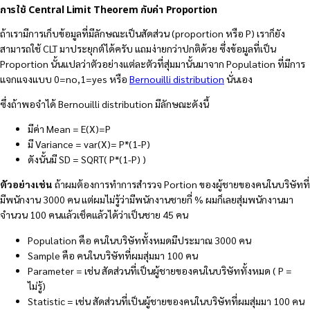
การใช้ Central Limit Theorem กับค่า Proportion
ถ้าเรามีการเก็บข้อมูลที่มีลักษณะเป็นสัดส่วน (proportion หรือ P) เราก็ยัง
สามารถใช้ CLT มาประยุกต์ได้ครับ แถมง่ายกว่าปกติด้วย ซึ่งข้อมูลที่เป็น
Proportion นั้นแปลว่าตัวอย่างแต่ละตัวที่สุ่มมานั้นมาจาก Population ที่มีการ
แจกแจงแบบ 0=no,1=yes หรือ
Bernouilli distribution
นั่นเอง
ซึ่งถ้าพอจำได้ Bernouilli distribution มีลักษณะดังนี้
มีค่า Mean = E(X)=P
มี Variance = var(X)= P*(1-P)
ดังนั้นมี SD = SQRT( P*(1-P) )
ตัวอย่างเช่น
ถ้าผมต้องการทำการสำรวจ Portion ของผู้ชายของคนในบริษัทที่
มีพนักงาน 3000 คน แต่ผมไม่รู้ว่ามีพนักงานชายกี่ % ผมก็เลยสุ่มพนักงานมา
จำนวน 100 คนแล้วเช็คแล้วได้ว่าเป็นชาย 45 คน
Population คือ คนในบริษัททั้งหมดมีประมาณ 3000 คน
Sample คือ คนในบริษัทที่ผมสุ่มมา 100 คน
Parameter = เช่น สัดส่วนที่เป็นผู้ชายของคนในบริษัททั้งหมด ( P =
ไม่รู้)
Statistic = เช่น สัดส่วนที่เป็นผู้ชายของคนในบริษัทที่ผมสุ่มมา 100 คน