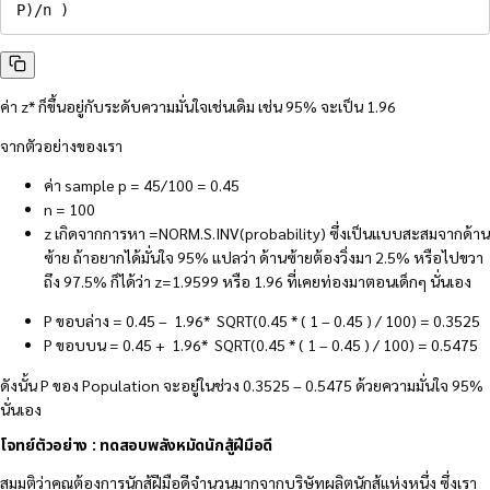
P)/n )
ค่า z* ก็ขึ้นอยู่กับระดับความมั่นใจเช่นเดิม เช่น 95% จะเป็น 1.96
จากตัวอย่างของเรา
ค่า sample p = 45/100 = 0.45
n = 100
z เกิดจากการหา =NORM.S.INV(probability) ซึ่งเป็นแบบสะสมจากด้าน
ซ้าย ถ้าอยากได้มั่นใจ 95% แปลว่า ด้านซ้ายต้องวิ่งมา 2.5% หรือไปขวา
ถึง 97.5% ก็ได้ว่า z=1.9599 หรือ 1.96 ที่เคยท่องมาตอนเด็กๆ นั่นเอง
P ขอบล่าง = 0.45 – 1.96* SQRT(0.45 * ( 1 – 0.45 ) / 100) = 0.3525
P ขอบบน = 0.45 + 1.96* SQRT(0.45 * ( 1 – 0.45 ) / 100) = 0.5475
ดังนั้น P ของ Population จะอยู่ในช่วง 0.3525 – 0.5475 ด้วยความมั่นใจ 95%
นั่นเอง
โจทย์ตัวอย่าง : ทดสอบพลังหมัดนักสู้ฝีมือดี
สมมติว่าคุณต้องการนักสู้ฝีมือดีจำนวนมากจากบริษัทผลิตนักสู้แห่งหนึ่ง ซึ่งเรา