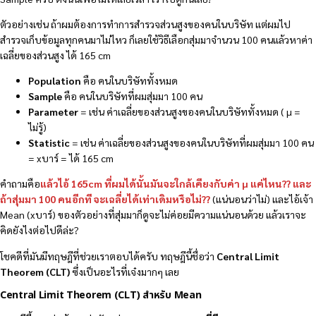
ตัวอย่างเช่น ถ้าผมต้องการทำการสำรวจส่วนสูงของคนในบริษัท แต่ผมไป
สำรวจเก็บข้อมูลทุกคนมาไม่ไหว ก็เลยใช้วิธีเลือกสุ่มมาจำนวน 100 คนแล้วหาค่า
เฉลี่ยของส่วนสูง ได้ 165 cm
Population
คือ คนในบริษัททั้งหมด
Sample
คือ คนในบริษัทที่ผมสุ่มมา 100 คน
Parameter
= เช่น ค่าเฉลี่ยของส่วนสูงของคนในบริษัททั้งหมด ( µ =
ไม่รู้)
Statistic
= เช่น ค่าเฉลี่ยของส่วนสูงของคนในบริษัทที่ผมสุ่มมา 100 คน
= xบาร์ = ได้ 165 cm
คำถามคือ
แล้วไอ้ 165cm ที่ผมได้นั้นมันจะใกล้เคียงกับค่า µ แค่ไหน??
และ
ถ้าสุ่มมา 100 คนอีกที จะเฉลี่ยได้เท่าเดิมหรือไม่??
(แน่นอนว่าไม่) และไอ้เจ้า
Mean (xบาร์) ของตัวอย่างที่สุ่มมาก็ดูจะไม่ค่อยมีความแน่นอนด้วย แล้วเราจะ
คิดยังไงต่อไปดีล่ะ?
โชคดีที่มันมีทฤษฎีที่ช่วยเราตอบได้ครับ ทฤษฎีนี้ชื่อว่า
Central Limit
Theorem (CLT)
ซึ่งเป็นอะไรที่เจ๋งมากๆ เลย
Central Limit Theorem (CLT)
สำหรับ Mean