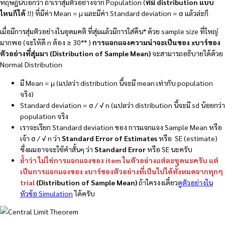
ทฤษฎีนี้บอกว่า ถ้าเราสุ่มตัวอย่างจาก Population (
ที่มี distribution แบบ
ไหนก็ได้
!!) ที่มีค่า Mean = µ และมีค่า Standard deviation = σ แล้วล่ะก็
เมื่อมีการสุ่มตัวอย่างในอุดมคติ ที่สุ่มแล้วมีการใส่คืน* ด้วย sample size ที่ใหญ่
มากพอ (จะให้ดี n ต้อง ≥ 30** )
การแจกแจงความน่าจะเป็นของ xบาร์ของ
ตัวอย่างที่สุ่มมา
(Distribution of Sample Mean)
จะสามารถอธิบายได้ด้วย
Normal Distribution
มี Mean = µ (แปลว่า distribution นี้จะมี mean เท่ากับ population
จริง)
Standard deviation = σ / √ n (แปลว่า distribution นี้จะมี sd น้อยกว่า
population จริง
เราจะเรียก Standard deviation ของ การแจกแจง Sample Mean หรือ
เจ้า σ / √ n ว่า
Standard Error of Estimates
หรือ SE (estimate)
ซึ่งผมอาจจะใช้คำสั้นๆ ว่า
Standard Error
หรือ SE นะครับ
ย้ำว่า ไม่ใช่การแจกแจงของ item ในตัวอย่างแต่ละชุดนะครับ แต่
เป็นการแจกแจงของ xบาร์ของตัวอย่างที่เป็นไปได้ทั้งหมดจากทุกๆ
trial
(Distribution of Sample Mean)
ถ้าใครงงเดี๋ยว
ดูตัวอย่างใน
หัวข้อ Simulation
ได้ครับ