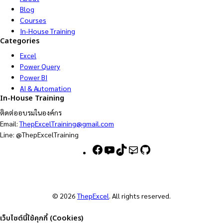
Blog
Courses
In-House Training
Categories
Excel
Power Query
Power BI
AI & Automation
In-House Training
ติดต่ออบรมในองค์กร
Email:
ThepExcelTraining@gmail.com
Line: @ThepExcelTraining
F
Y
T
M
G
a
o
i
a
i
c
u
k
i
t
e
T
T
l
H
b
u
o
u
© 2026
ThepExcel
. All rights reserved.
o
b
k
b
o
e
เว็บไซต์นี้ใช้คุกกี้ (Cookies)