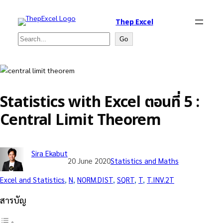
Thep Excel
Search
Go
Statistics with Excel ตอนที่ 5 :
Central Limit Theorem
Sira Ekabut
20 June 2020
Statistics and Maths
Excel and Statistics
, 
N
, 
NORM.DIST
, 
SQRT
, 
T
, 
T.INV.2T
สารบัญ