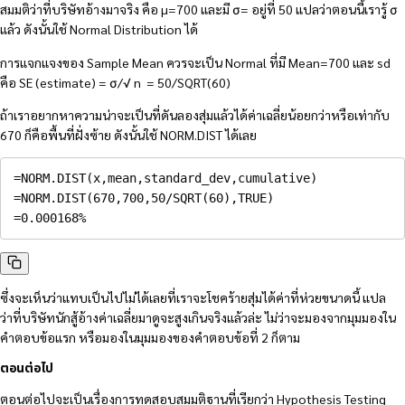
สมมติว่าที่บริษัทอ้างมาจริง คือ µ=700 และมี σ= อยู่ที่ 50 แปลว่าตอนนี้เรารู้ σ
แล้ว ดังนั้นใช้ Normal Distribution ได้
การแจกแจงของ Sample Mean ควรจะเป็น Normal ที่มี Mean=700 และ sd
คือ SE (estimate) = σ/√ n = 50/SQRT(60)
ถ้าเราอยากหาความน่าจะเป็นที่ดันลองสุ่มแล้วได้ค่าเฉลี่ยน้อยกว่าหรือเท่ากับ
670 ก็คือพื้นที่ฝั่งซ้าย ดังนั้นใช้ NORM.DIST ได้เลย
=NORM.DIST(x,mean,standard_dev,cumulative)

=NORM.DIST(670,700,50/SQRT(60),TRUE)

=0.000168%
ซึ่งจะเห็นว่าแทบเป็นไปไม่ได้เลยที่เราจะโชคร้ายสุ่มได้ค่าที่ห่วยขนาดนี้ แปล
ว่าที่บริษัทนักสู้อ้างค่าเฉลี่ยมาดูจะสูงเกินจริงแล้วล่ะ ไม่ว่าจะมองจากมุมมองใน
คำตอบข้อแรก หรือมองในมุมมองของคำตอบข้อที่ 2 ก็ตาม
ตอนต่อไป
ตอนต่อไปจะเป็นเรื่องการทดสอบสมมติฐานที่เรียกว่า Hypothesis Testing