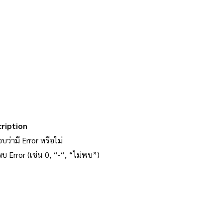
ription
บว่ามี Error หรือไม่
บ Error (เช่น 0, “-“, “ไม่พบ”)