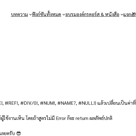
บทความ
ฟังก์ชันทั้งหมด
อบรมองค์กร
คอร์ส & หนังสือ
แจก
UE!, #REF!, #DIV/0!, #NUM!, #NAME?, #NULL!) แล้วเปลี่ยนเป็นค่าท
้ใช้งานเห็น โดยถ้าสูตรไม่มี Error ก็จะ return ผลลัพธ์ปกติ
เลยครับ 😎