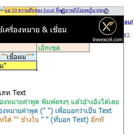
แฉ 10 ความลับของ Excel ที่คุณอาจยังไม่เคยรู้มาก่อน!
copy
, 
paste
, 
operator
, 
CONVERT
, 
DATEDIF
, 
index
, 
BAHTTEXT
, 
custom format
, 
ROMAN