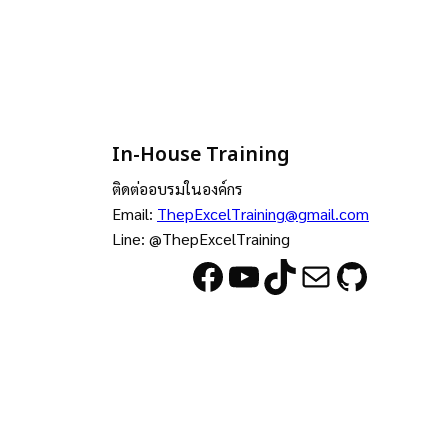
In-House Training
ติดต่ออบรมในองค์กร
Email:
ThepExcelTraining@gmail.com
Line: @ThepExcelTraining
Facebook
YouTube
TikTok
Mail
GitHub