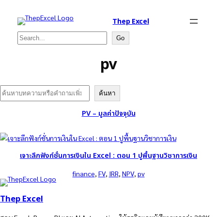
Thep Excel
Search
Go
pv
Search
ค้นหา
PV – มูลค่าปัจจุบัน
เจาะลึกฟังก์ชั่นการเงินใน Excel : ตอน 1 ปูพื้นฐานวิชาการเงิน
finance
, 
FV
, 
IRR
, 
NPV
, 
pv
Thep Excel