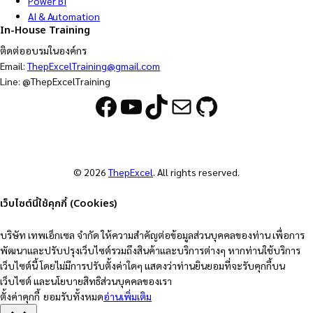
Power BI
AI & Automation
In-House Training
ติดต่ออบรมในองค์กร
Email:
ThepExcelTraining@gmail.com
Line: @ThepExcelTraining
Facebook
YouTube
TikTok
Mail
GitHub
© 2026
ThepExcel
. All rights reserved.
เว็บไซต์นี้ใช้คุกกี้ (Cookies)
บริษัท เทพเอ็กเซล จำกัด ให้ความสำคัญต่อข้อมูลส่วนบุคคลของท่าน เพื่อการ
พัฒนาและปรับปรุงเว็บไซต์รวมถึงสินค้าและบริการต่างๆ หากท่านใช้บริการ
เว็บไซต์นี้ โดยไม่มีการปรับตั้งค่าใดๆ แสดงว่าท่านยินยอมที่จะรับคุกกี้บน
เว็บไซต์ และนโยบายสิทธิส่วนบุคคลของเรา
ตั้งค่าคุกกี้
ยอมรับทั้งหมด
อ่านเพิ่มเติม