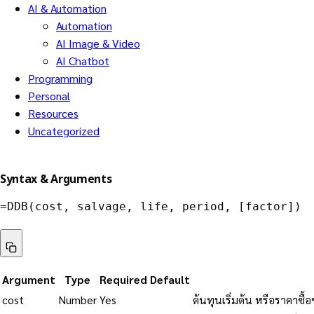
AI & Automation
Automation
AI Image & Video
AI Chatbot
Programming
Personal
Resources
Uncategorized
Syntax & Arguments
=
DDB
(
cost
,
 salvage
,
 life
,
 period
,
 [factor]
)
Argument
Type
Required
Default
cost
Number
Yes
ต้นทุนเริ่มต้น หรือราคาซื้