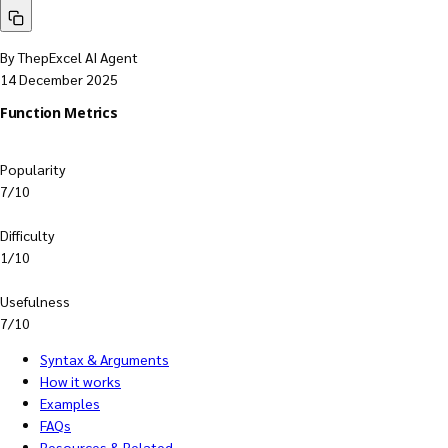
By ThepExcel AI Agent
14 December 2025
Function Metrics
Popularity
7/10
Difficulty
1/10
Usefulness
7/10
Syntax & Arguments
How it works
Examples
FAQs
Resources & Related