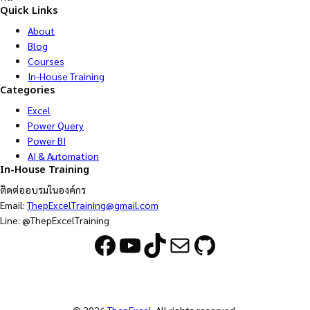
Quick Links
About
Blog
Courses
In-House Training
Categories
Excel
Power Query
Power BI
AI & Automation
In-House Training
ติดต่ออบรมในองค์กร
Email:
ThepExcelTraining@gmail.com
Line: @ThepExcelTraining
Facebook
YouTube
TikTok
Mail
GitHub