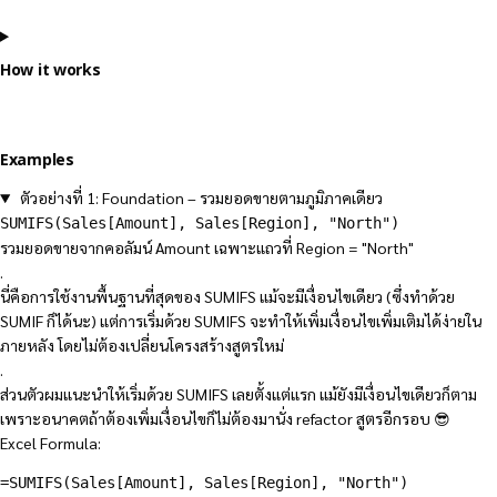
How it works
Examples
ตัวอย่างที่ 1: Foundation – รวมยอดขายตามภูมิภาคเดียว
SUMIFS(Sales[Amount], Sales[Region], "North")
รวมยอดขายจากคอลัมน์ Amount เฉพาะแถวที่ Region = "North"
.
นี่คือการใช้งานพื้นฐานที่สุดของ SUMIFS แม้จะมีเงื่อนไขเดียว (ซึ่งทำด้วย
SUMIF ก็ได้นะ) แต่การเริ่มด้วย SUMIFS จะทำให้เพิ่มเงื่อนไขเพิ่มเติมได้ง่ายใน
ภายหลัง โดยไม่ต้องเปลี่ยนโครงสร้างสูตรใหม่
.
ส่วนตัวผมแนะนำให้เริ่มด้วย SUMIFS เลยตั้งแต่แรก แม้ยังมีเงื่อนไขเดียวก็ตาม
เพราะอนาคตถ้าต้องเพิ่มเงื่อนไขก็ไม่ต้องมานั่ง refactor สูตรอีกรอบ 😎
Excel Formula:
=SUMIFS(Sales[Amount], Sales[Region], "North")