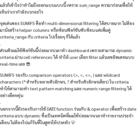
แล้วก็เข้าใจว่าทำไมถึงออกแบบแบบนี้ เพราะ sum_range ควรมาก่อนเพื่อให้
เห็นว่าเรากำลังบวกอะไร
จุดเด่นของ SUMIFS คือทำ multi-dimensional filtering ได้สบายมาก ไม่ต้อง
มานั่งสร้าง helper columns หรือซ้อนฟังก์ชันซับซ้อน แค่เพิ่มคู่
criteria_range กับ criteria ไปเรื่อยๆ ก็ได้แล้ว
.
ส่วนตัวผมใช้ฟังก์ชันนี้บ่อยมากเวลาทำ dashboard เพราะสามารถ dynamic
criteria ผ่าน cell references ได้ ทำให้ user เลือก filter แล้วเลขอัพเดทแบบ
real-time เลย 😎
SUMIFS รองรับ comparison operators (>, =, <=, ) และ wildcard
characters (* สำหรับหลายตัวอักษร, ? สำหรับตัวอักษรเดียว) ใน criteria
ทำให้สามารถทำ text pattern matching และ numeric range filtering ได้
อย่างยืดหยุ่น
.
นอกจากนี้ยังรองรับการใช้ DATE function ร่วมกับ & operator เพื่อสร้าง date
criteria แบบ dynamic ซึ่งเป็นเทคนิคที่ผมใช้บ่อยมากเวลาทำรายงานประจำ
เดือน ไม่ต้องไปแก้วันที่ในสูตรให้ปวดหัว 💡