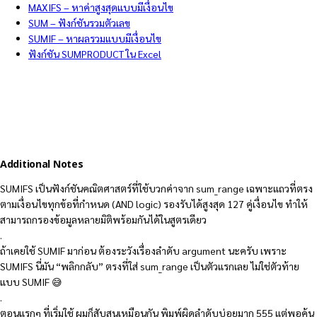
MAXIFS – หาค่าสูงสุดแบบมีเงื่อนไข
SUM – ฟังก์ชันรวมตัวเลข
SUMIF – หาผลรวมแบบมีเงื่อนไข
ฟังก์ชัน SUMPRODUCT ใน Excel
Additional Notes
SUMIFS เป็นฟังก์ชันคณิตศาสตร์ที่ใช้บวกค่าจาก sum_range เฉพาะแถวที่ตรง
ตามเงื่อนไขทุกข้อที่กำหนด (AND logic) รองรับได้สูงสุด 127 คู่เงื่อนไข ทำให้
สามารถกรองข้อมูลหลายมิติพร้อมกันได้ในสูตรเดียว
.
ถ้าเคยใช้ SUMIF มาก่อน ต้องระวังเรื่องลำดับ argument นะครับ เพราะ
SUMIFS นี่มัน “พลิกกลับ” ตรงที่ใส่ sum_range เป็นตัวแรกเลย ไม่ใช่ตัวท้าย
แบบ SUMIF 😅
.
ตอนแรกๆ ที่เริ่มใช้ ผมก็สับสนเหมือนกัน พิมพ์ผิดลำดับบ่อยมาก 555 แต่พอคุ้น