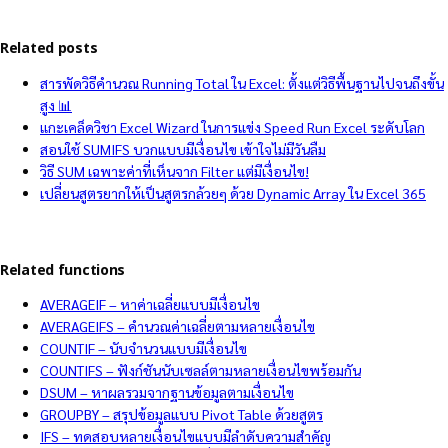
Related posts
สารพัดวิธีคำนวณ Running Total ใน Excel: ตั้งแต่วิธีพื้นฐานไปจนถึงขั้น
สูง 📊
แกะเคล็ดวิชา Excel Wizard ในการแข่ง Speed Run Excel ระดับโลก
สอนใช้ SUMIFS บวกแบบมีเงื่อนไข เข้าใจไม่มีวันลืม
วิธี SUM เฉพาะค่าที่เห็นจาก Filter แต่มีเงื่อนไข!
เปลี่ยนสูตรยากให้เป็นสูตรกล้วยๆ ด้วย Dynamic Array ใน Excel 365
Related functions
AVERAGEIF – หาค่าเฉลี่ยแบบมีเงื่อนไข
AVERAGEIFS – คำนวณค่าเฉลี่ยตามหลายเงื่อนไข
COUNTIF – นับจำนวนแบบมีเงื่อนไข
COUNTIFS – ฟังก์ชันนับเซลล์ตามหลายเงื่อนไขพร้อมกัน
DSUM – หาผลรวมจากฐานข้อมูลตามเงื่อนไข
GROUPBY – สรุปข้อมูลแบบ Pivot Table ด้วยสูตร
IFS – ทดสอบหลายเงื่อนไขแบบมีลำดับความสำคัญ