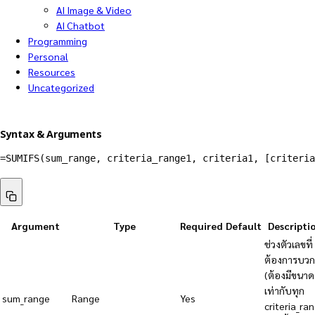
AI Image & Video
AI Chatbot
Programming
Personal
Resources
Uncategorized
Syntax & Arguments
=SUMIFS(sum_range, criteria_range1, criteria1, [criteria
Argument
Type
Required
Default
Descripti
ช่วงตัวเลขที่
ต้องการบวก
(ต้องมีขนาด
เท่ากับทุก
sum_range
Range
Yes
criteria_ra