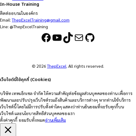
In-House Training
ติดต่ออบรมในองค์กร
Email:
ThepExcelTraining@gmail.com
Line: @ThepExcelTraining
Facebook
YouTube
TikTok
Mail
GitHub
© 2026
ThepExcel
. All rights reserved.
เว็บไซต์นี้ใช้คุกกี้ (Cookies)
บริษัท เทพเอ็กเซล จำกัด ให้ความสำคัญต่อข้อมูลส่วนบุคคลของท่าน เพื่อการ
พัฒนาและปรับปรุงเว็บไซต์รวมถึงสินค้าและบริการต่างๆ หากท่านใช้บริการ
เว็บไซต์นี้ โดยไม่มีการปรับตั้งค่าใดๆ แสดงว่าท่านยินยอมที่จะรับคุกกี้บน
เว็บไซต์ และนโยบายสิทธิส่วนบุคคลของเรา
ตั้งค่าคุกกี้
ยอมรับทั้งหมด
อ่านเพิ่มเติม