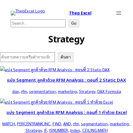
Thep Excel
Search
Go
Strategy
Search
ค้นหา
แบ่ง Segment ลูกค้าด้วย RFM Analysis : ตอนที่ 2 Static DAX
dax
, 
rfm
, 
segmentation
, 
marketing
, 
Strategy
, 
DAX Formula
แบ่ง Segment ลูกค้าด้วย RFM Analysis : ตอนที่ 1 ทำด้วย Excel
MATCH
, 
PERCENTRANK.INC
, 
FIND
, 
AND
, 
rfm
, 
segmentation
, 
marketing
, 
Strategy
, 
IF
, 
ISNUMBER
, 
index
, 
CEILING.MATH