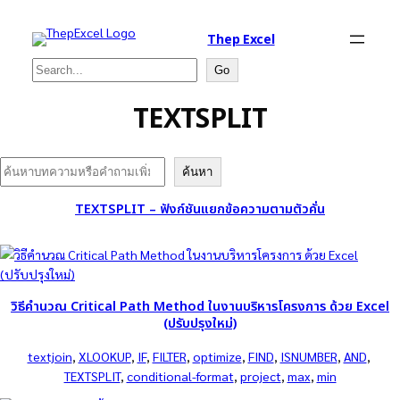
Thep Excel
Search
Go
TEXTSPLIT
Search
ค้นหา
TEXTSPLIT – ฟังก์ชันแยกข้อความตามตัวคั่น
วิธีคำนวณ Critical Path Method ในงานบริหารโครงการ ด้วย Excel
(ปรับปรุงใหม่)
textjoin
, 
XLOOKUP
, 
IF
, 
FILTER
, 
optimize
, 
FIND
, 
ISNUMBER
, 
AND
, 
TEXTSPLIT
, 
conditional-format
, 
project
, 
max
, 
min