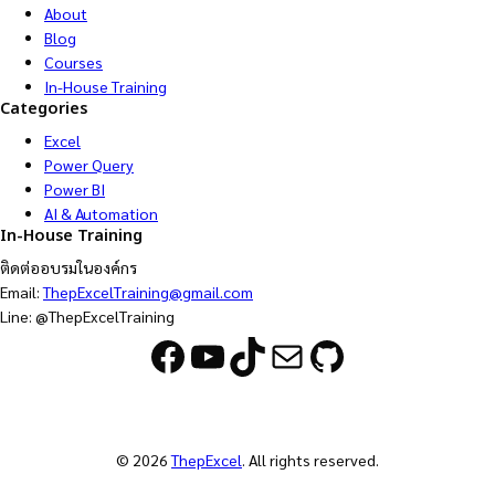
About
Blog
Courses
In-House Training
Categories
Excel
Power Query
Power BI
AI & Automation
In-House Training
ติดต่ออบรมในองค์กร
Email:
ThepExcelTraining@gmail.com
Line: @ThepExcelTraining
Facebook
YouTube
TikTok
Mail
GitHub
© 2026
ThepExcel
. All rights reserved.