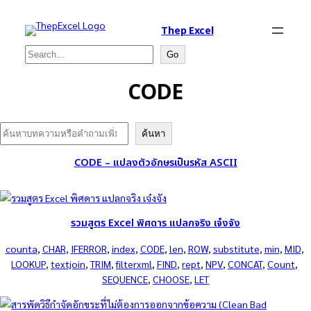
Thep Excel
Search
Go
CODE
Search
ค้นหา
CODE – แปลงตัวอักษรเป็นรหัส ASCII
รวมสูตร Excel พิศดาร แปลกจริง เจ๋งจัง
counta
, 
CHAR
, 
IFERROR
, 
index
, 
CODE
, 
len
, 
ROW
, 
substitute
, 
min
, 
MID
, 
LOOKUP
, 
textjoin
, 
TRIM
, 
filterxml
, 
FIND
, 
rept
, 
NPV
, 
CONCAT
, 
Count
, 
SEQUENCE
, 
CHOOSE
, 
LET