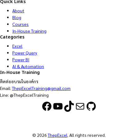
Quick Links
About
Blog
Courses
In-House Training
Categories
Excel
Power Query
Power BI
AI & Automation
In-House Training
ติดต่ออบรมในองค์กร
Email:
ThepExcelTraining@gmail.com
Line: @ThepExcelTraining
Facebook
YouTube
TikTok
Mail
GitHub
© 2026
ThepExcel
. All rights reserved.