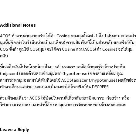
Additional Notes
ACOS ทำงานง่ายมากครับ ให้ค่า Cosine ของมุมตั้งแต่ -1 ถึง 1 มันจะบอกคุณว่า
มุมนั้นคือเท่าไหร่ (มีหน่วยเป็นเรเดียน) ความสัมพันธ์นี้เป็นส่วนกลับของฟังก์ชัน
COS ซึ่งถ้าคุณใช้ COS(มุม) จะได้ค่า Cosine ส่วน ACOS(ค่า Cosine) จะได้มุม
กลับ
ที่เจ๋งคือมันมีประโยชน์มากในการคำนวณเรขาคณิต ถ้าคุณรู้ว่าด้านประชิด
(adjacent) และด้านตรงข้ามมุมฉาก (hypotenuse) ของสามเหลี่ยม คุณ
สามารถหามุมออกมาได้ทันทีโดยใช้ ACOS(adjacent/hypotenuse) ผลลัพธ์จะ
เป็นเรเดียน แต่สามารถแปลงเป็นองศาได้ด้วยฟังก์ชัน DEGREES
ส่วนตัวผมเห็นว่า ACOS ใช้บ่อยในงานที่เกี่ยวกับสถาปัตยกรรม ก่อสร้าง หรือ
วิศวกรรม เพราะงานเหล่านี้ต้องหามุมจากการวัดระยะ ค่อนข้างสะดวกเลย
Leave a Reply