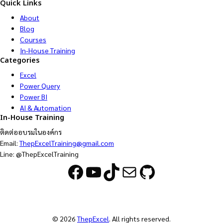
Quick Links
About
Blog
Courses
In-House Training
Categories
Excel
Power Query
Power BI
AI & Automation
In-House Training
ติดต่ออบรมในองค์กร
Email:
ThepExcelTraining@gmail.com
Line: @ThepExcelTraining
Facebook
YouTube
TikTok
Mail
GitHub
© 2026
ThepExcel
. All rights reserved.